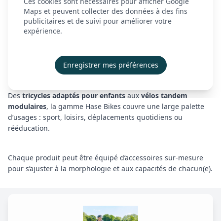
Ces cookies sont nécessaires pour afficher Google
Ce qui fait la force de Hase Bikes, c’est une
À propos
philosophie
Maps et peuvent collecter des données à des fins
tournée vers l’accessibilité, la sécurité et le plaisir de rouler
.
publicitaires et de suivi pour améliorer votre
Actualités
Chaque modèle est conçu avec
précision, ergonomie et
expérience.
qualité
pour s’adapter aux besoins spécifiques des
Contact
utilisateurs, tout en garantissant une
expérience de conduite
Démonstration
fluide, confortable et sûre
.
Enregistrer mes préférences
Créer mon compte
🚴‍♂️ Une gamme polyvalente et évolutive
Se connecter
Des
tricycles adaptés pour enfants
aux
vélos tandem
modulaires
, la gamme Hase Bikes couvre une large palette
d’usages : sport, loisirs, déplacements quotidiens ou
rééducation.
Chaque produit peut être équipé d’accessoires sur-mesure
pour s’ajuster à la morphologie et aux capacités de chacun(e).