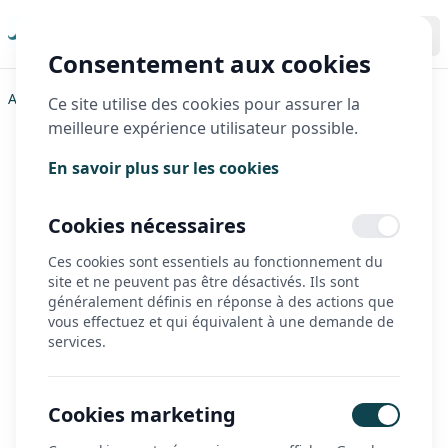
Consentement aux cookies
Accueil
>
Hase Bikes
Ce site utilise des cookies pour assurer la
meilleure expérience utilisateur possible.
Hase Bikes
En savoir plus sur les cookies
Tricycles et vélos adaptés haut de
Cookies nécessaires
gamme pour une mobilité inclusive
Ces cookies sont essentiels au fonctionnement du
Hase Bikes
, entreprise allemande de renommée
site et ne peuvent pas être désactivés. Ils sont
internationale, est spécialisée dans les
tricycles sportifs et
généralement définis en réponse à des actions que
vélos adaptés
destinés aux personnes en situation de
vous effectuez et qui équivalent à une demande de
handicap, aux seniors et à tous ceux qui rencontrent des
services.
difficultés de mobilité
.
L’excellence allemande au service de
Cookies marketing
l’inclusion