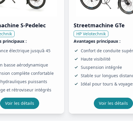
achine S-Pedelec
Streetmachine GTe
echnik
HP Velotechnik
 principaux :
Avantages principaux :
ance électrique jusqu’à 45
Confort de conduite supér
Haute visibilité
ion basse aérodynamique
Suspension intégrée
sion complète confortable
Stable sur longues distan
 hydrauliques puissants
Idéal pour tours & voyage
age et rétroviseur intégrés
Voir les détails
Voir les détails