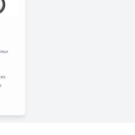
ieur
ces
s