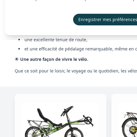
Chaque modèle HP Velotechnik est le fruit d’un savoir-faire
Les vélos couchés de la marque se distinguent par :
Enregistrer mes préférence
un confort optimal sur longue distance,
une excellente tenue de route,
et une efficacité de pédalage remarquable, même en c
🌟
Une autre façon de vivre le vélo.
Que ce soit pour le loisir, le voyage ou le quotidien, les vé