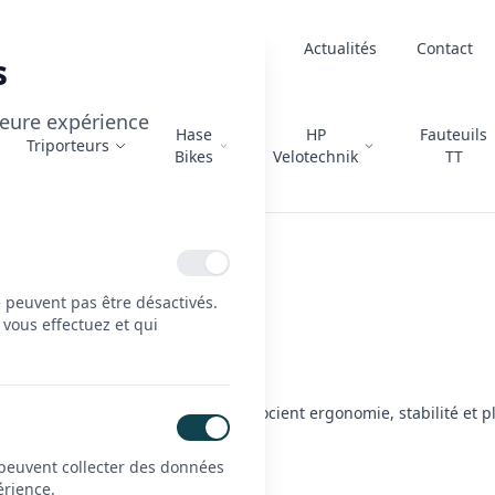
À propos
Actualités
Contact
s
lleure expérience
Hase
HP
Fauteuils
Triporteurs
Bikes
Velotechnik
TT
e peuvent pas être désactivés.
 vous effectuez et qui
nce, confort et innovation.
 conduite différente, ces vélos associent ergonomie, stabilité et pl
oramique de la route.
 peuvent collecter des données
érience.