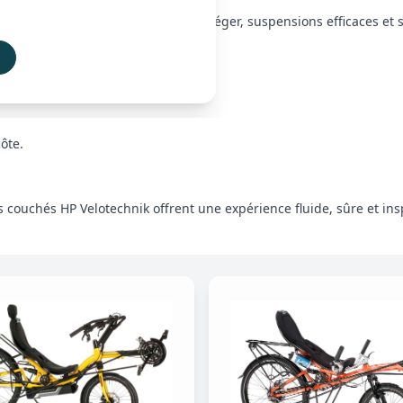
 technique unique : cadre rigide et léger, suspensions efficaces et
s
ôte.
los couchés HP Velotechnik offrent une expérience fluide, sûre et ins