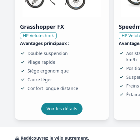
Grasshopper FX
Speedm
HP Velotechnik
HP Velot
Avantages principaux :
Avantages
Double suspension
Assist
km/h
Pliage rapide
Posit
Siège ergonomique
Suspen
Cadre léger
Freins
Confort longue distance
Éclair
Voir les détails
🌄
Redécouvrez le vélo autrement.