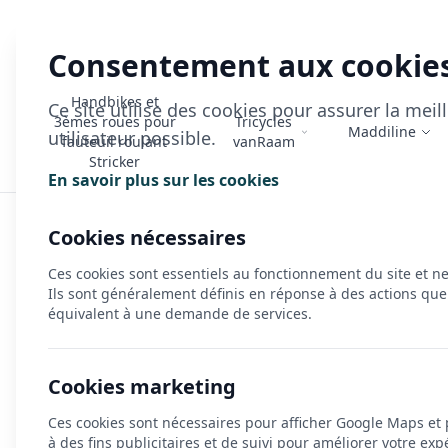
Consentement aux cookie
Handbikes et
Ce site utilise des cookies pour assurer la mei
3èmes roues pour
Tricycles
Maddiline
utilisateur possible.
fauteuil roulant
vanRaam
Stricker
En savoir plus sur les cookies
Accueil
>
HP Velotechnik
>
Gamme vélos couchés
Cookies nécessaires
Gamme vélos couchés
Ces cookies sont essentiels au fonctionnement du site et n
Ils sont généralement définis en réponse à des actions que
équivalent à une demande de services.
🚲
Découvrez les vélos couchés HP Velotechnik : performa
Pensés pour les cyclistes qui recherchent une expérience de
Cookies marketing
posture naturelle, réduit la fatigue et offre une vision pan
Ces cookies sont nécessaires pour afficher Google Maps et
⚙️
Une conception allemande d’exception.
à des fins publicitaires et de suivi pour améliorer votre exp