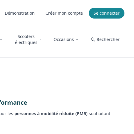
Démonstration
Créer mon compte
Se connecter
Scooters
Occasions
Rechercher
électriques
erformance
our les
personnes à mobilité réduite (PMR)
souhaitant