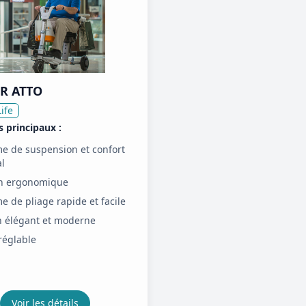
R ATTO
ife
 principaux :
e de suspension et confort
l
n ergonomique
e de pliage rapide et facile
n élégant et moderne
réglable
Voir les détails