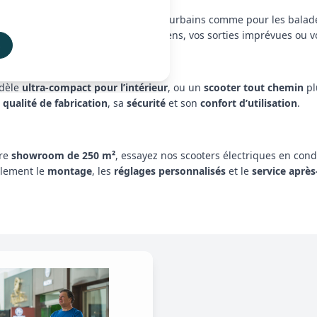
ables
, idéals pour les déplacements urbains comme pour les balade
 sont parfaits pour vos trajets quotidiens, vos sorties imprévues ou 
s
odèle
ultra-compact pour l’intérieur
, ou un
scooter tout chemin
pl
a
qualité de fabrication
, sa
sécurité
et son
confort d’utilisation
.
tre
showroom de 250 m²
, essayez nos scooters électriques en condi
alement le
montage
, les
réglages personnalisés
et le
service après