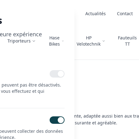
À propos
Actualités
Contact
s
lleure expérience
Hase
HP
Fauteuils
Triporteurs
Bikes
Velotechnik
TT
e peuvent pas être désactivés.
 vous effectuez et qui
bilité, confort et liberté.
nt une solution de mobilité polyvalente, adaptée aussi bien aux tra
en mouvement, pour une conduite rassurante et agréable.
 peuvent collecter des données
érience.