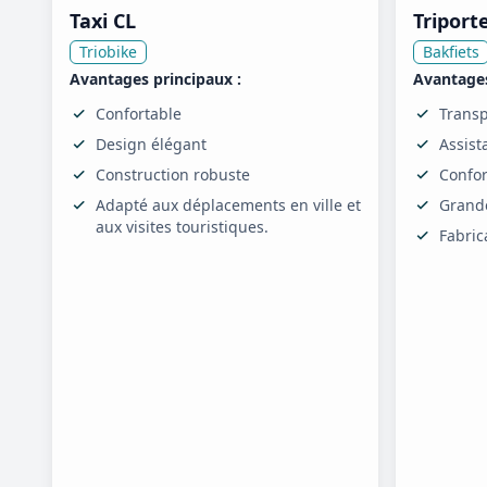
Taxi CL
Triport
Triobike
Bakfiets
Avantages principaux :
Avantages
Confortable
Transp
Design élégant
Assist
Construction robuste
Confor
Adapté aux déplacements en ville et
Grande
aux visites touristiques.
Fabric