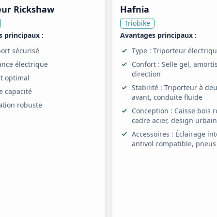
eur Rickshaw
Hafnia
Triobike
 principaux :
Avantages principaux :
ort sécurisé
Type : Triporteur électriq
ance électrique
Confort : Selle gel, amort
direction
t optimal
Stabilité : Triporteur à de
 capacité
avant, conduite fluide
ation robuste
Conception : Caisse bois r
cadre acier, design urbain
Accessoires : Éclairage in
antivol compatible, pneus