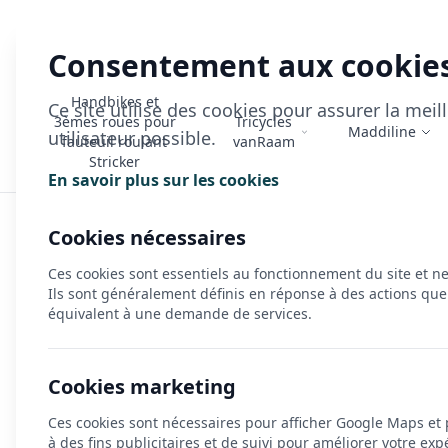
Consentement aux cookie
Handbikes et
Ce site utilise des cookies pour assurer la mei
3èmes roues pour
Tricycles
Maddiline
utilisateur possible.
fauteuil roulant
vanRaam
Stricker
En savoir plus sur les cookies
Accueil
>
Triporteurs
Cookies nécessaires
Triporteurs
Ces cookies sont essentiels au fonctionnement du site et n
Ils sont généralement définis en réponse à des actions que
équivalent à une demande de services.
🚲
Découvrez nos triporteurs : le parfait équilibre entre sta
Pensés pour faciliter vos déplacements quotidiens, ils offre
Cookies marketing
trois roues assure un excellent maintien à l’arrêt comme 
Ces cookies sont nécessaires pour afficher Google Maps et
⚙️
Un confort de conduite incomparable.
à des fins publicitaires et de suivi pour améliorer votre exp