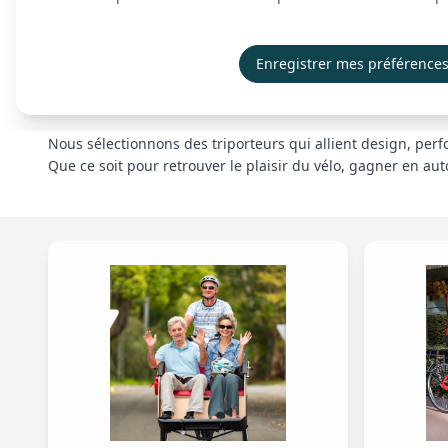
Nos triporteurs se distinguent par leur assise ergonomique,
Ils permettent de transporter facilement vos courses, vos a
Enregistrer mes préférence
Disponibles avec ou sans assistance électrique, ils s’adapte
🌟
Une mobilité pratique, inclusive et durable.
Nous sélectionnons des triporteurs qui allient design, perf
Que ce soit pour retrouver le plaisir du vélo, gagner en au