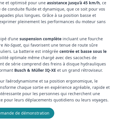
gne et optimisé pour une
assistance jusqu’à 45 km/h
, ce
 de conduite fluide et dynamique, que ce soit pour vos
capades plus longues. Grâce à sa position basse et
’exprimer pleinement les performances du moteur sans
uipé d’une
suspension complète
incluant une fourche
ère
No-Squat
, qui favorisent une tenue de route sûre
liers. La batterie est intégrée
centrée et basse sous le
abilité optimale même chargé avec des sacoches de
nt de série comprend des freins à disque hydrauliques
rformant
Busch & Müller IQ-XE
et un grand rétroviseur.
ur l’aérodynamisme et sa position ergonomique, le
sforme chaque sortie en expérience agréable, rapide et
 intéressante pour les personnes qui recherchent une
cace pour leurs déplacements quotidiens ou leurs voyages.
mande de démonstration