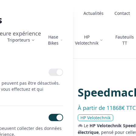
À propos
Actualités
Contact
s
lleure expérience
Hase
HP
Fauteuils
Triporteurs
Bikes
Velotechnik
TT
hine S-Pedelec
e peuvent pas être désactivés.
Speedmach
 vous effectuez et qui
À partir de 11868€ TTC
HP Velotechnik
🚲 Le
HP Velotechnik Speed
 peuvent collecter des données
électrique
, pensé pour celle
érience.