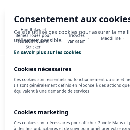
Consentement aux cookie
Handbikes et
Ce site utilise des cookies pour assurer la mei
3èmes roues pour
Tricycles
Maddiline
utilisateur possible.
fauteuil roulant
vanRaam
Stricker
En savoir plus sur les cookies
Accueil
>
HP Velotechnik
>
Gamme vélos couchés
>
Speedmac
Cookies nécessaires
Ces cookies sont essentiels au fonctionnement du site et n
Ils sont généralement définis en réponse à des actions que
équivalent à une demande de services.
Cookies marketing
Ces cookies sont nécessaires pour afficher Google Maps et
à des fins publicitaires et de suivi pour améliorer votre exp