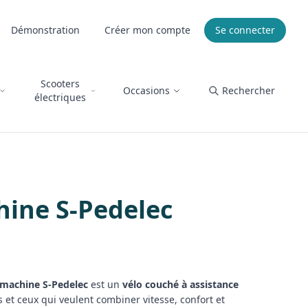
Démonstration
Créer mon compte
Se connecter
Scooters
Occasions
Rechercher
électriques
ine S-Pedelec
machine S-Pedelec
est un
vélo couché à assistance
s et ceux qui veulent combiner vitesse, confort et