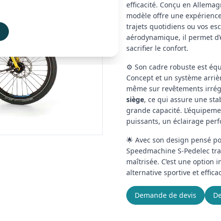
efficacité. Conçu en Allema
modèle offre une expérience
trajets quotidiens ou vos es
s
aérodynamique, il permet d
sacrifier le confort.
⚙️ Son cadre robuste est éq
Concept et un système arri
même sur revêtements irrégu
siège
, ce qui assure une st
grande capacité. L’équipeme
puissants, un éclairage pe
🌟 Avec son design pensé po
Speedmachine S-Pedelec tran
maîtrisée. C’est une option
alternative sportive et effi
Demande de devis
De