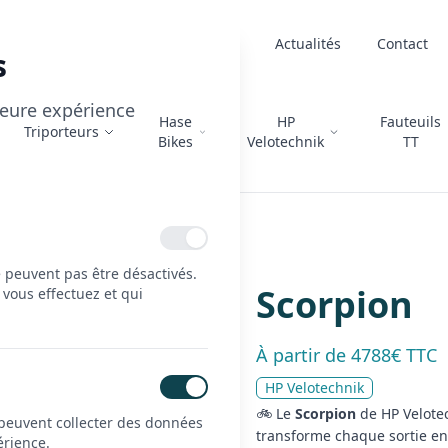
À propos
Actualités
Contact
s
lleure expérience
Hase
HP
Fauteuils
Triporteurs
Bikes
Velotechnik
TT
e peuvent pas être désactivés.
Scorpion
 vous effectuez et qui
À partir de 4788€ TTC
HP Velotechnik
🚲 Le
Scorpion
de HP Velotec
 peuvent collecter des données
transforme chaque sortie en
érience.