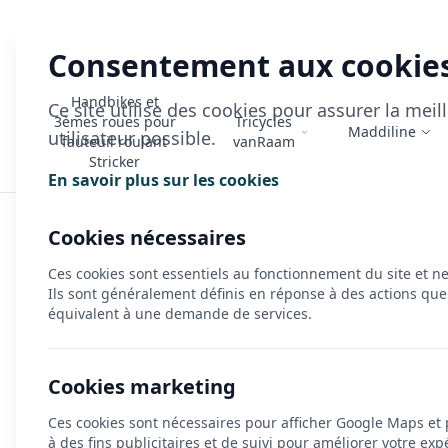
Consentement aux cookie
Handbikes et
Ce site utilise des cookies pour assurer la mei
3èmes roues pour
Tricycles
Maddiline
utilisateur possible.
fauteuil roulant
vanRaam
Stricker
En savoir plus sur les cookies
Accueil
>
HP Velotechnik
>
Gamme Scorpion
>
Scorpion
Cookies nécessaires
Ces cookies sont essentiels au fonctionnement du site et n
Ils sont généralement définis en réponse à des actions que
équivalent à une demande de services.
Cookies marketing
Ces cookies sont nécessaires pour afficher Google Maps et
à des fins publicitaires et de suivi pour améliorer votre exp