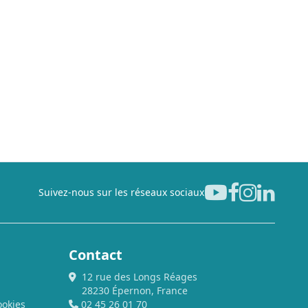
Suivez-nous sur les réseaux sociaux
Contact
12 rue des Longs Réages
28230 Épernon, France
ookies
02 45 26 01 70