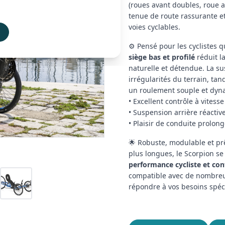
(roues avant doubles, roue a
tenue de route rassurante e
voies cyclables.
s
⚙️ Pensé pour les cyclistes 
siège bas et profilé
réduit la
naturelle et détendue. La s
irrégularités du terrain, tan
un roulement souple et dyn
• Excellent contrôle à vitesse
• Suspension arrière réactiv
• Plaisir de conduite prolon
🌟 Robuste, modulable et prê
plus longues, le Scorpion s
performance cycliste et co
compatible avec de nombreux
répondre à vos besoins spéc