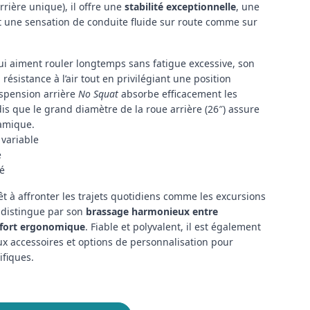
rrière unique), il offre une
stabilité exceptionnelle
, une
t une sensation de conduite fluide sur route comme sur
qui aiment rouler longtemps sans fatigue excessive, son
 résistance à l’air tout en privilégiant une position
uspension arrière
No Squat
absorbe efficacement les
dis que le grand diamètre de la roue arrière (26″) assure
amique.
 variable
e
gé
t à affronter les trajets quotidiens comme les excursions
e distingue par son
brassage harmonieux entre
nfort ergonomique
. Fiable et polyvalent, il est également
 accessoires et options de personnalisation pour
ifiques.