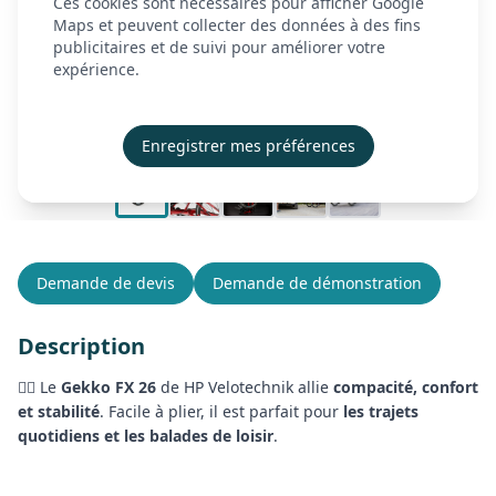
Ces cookies sont nécessaires pour afficher Google
À propos
Maps et peuvent collecter des données à des fins
publicitaires et de suivi pour améliorer votre
Actualités
expérience.
Contact
Démonstration
Enregistrer mes préférences
Créer mon compte
Se connecter
Demande de devis
Demande de démonstration
Description
🚴‍♂️ Le
Gekko FX 26
de HP Velotechnik allie
compacité, confort
et stabilité
. Facile à plier, il est parfait pour
les trajets
quotidiens et les balades de loisir
.