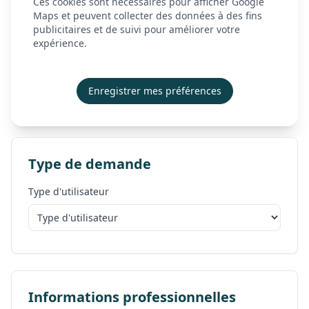
Ces cookies sont nécessaires pour afficher Google
À propos
Maps et peuvent collecter des données à des fins
Venez nous rencontrer du lundi au vendredi, de
publicitaires et de suivi pour améliorer votre
Actualités
9h00 à 12h00 et de 14h00 à 17h00, au 12 Rue des
expérience.
Longs Réages, 28230 Épernon.
Contact
Besoin d’une réponse immédiate ?
Démonstration
Enregistrer mes préférences
Appelez-nous dès maintenant au
02 45 26 01 70
Créer mon compte
Se connecter
Type de demande
Type d'utilisateur
Informations professionnelles