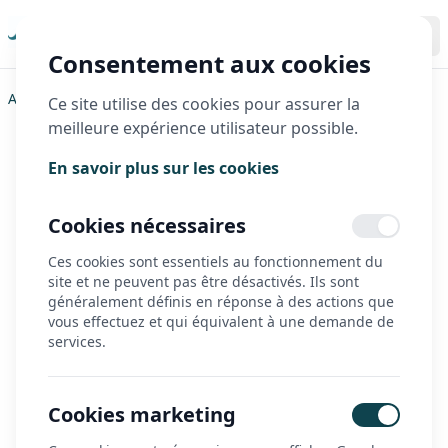
Consentement aux cookies
Accueil
>
Contact
Ce site utilise des cookies pour assurer la
meilleure expérience utilisateur possible.
Nous contacter
En savoir plus sur les cookies
Parlons de votre projet !
Cookies nécessaires
Vous avez besoin d’un renseignement,
Ces cookies sont essentiels au fonctionnement du
d’un devis ou simplement de conseils
site et ne peuvent pas être désactivés. Ils sont
généralement définis en réponse à des actions que
personnalisés ?
vous effectuez et qui équivalent à une demande de
services.
Notre équipe est à votre écoute ! Remplissez le
formulaire ci-dessous et nous vous répondrons
rapidement pour vous accompagner dans votre
projet.
Cookies marketing
Envie d’échanger en direct ?