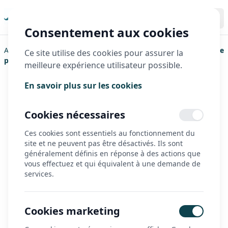
Consentement aux cookies
Accueil
>
Actualités
>
Location de matériel de mobilité adaptée
Ce site utilise des cookies pour assurer la
pour les vacances d’été
meilleure expérience utilisateur possible.
Publié le 07/07/2026
En savoir plus sur les cookies
Location de matériel de
Cookies nécessaires
mobilité adaptée pour les
Ces cookies sont essentiels au fonctionnement du
vacances d’été
site et ne peuvent pas être désactivés. Ils sont
généralement définis en réponse à des actions que
vous effectuez et qui équivalent à une demande de
Une solution temporaire pour tester un
services.
handbike, une 3e roue, un tricycle ou un
vélo adapté pendant les congés, sur
demande et selon disponibilité.
Cookies marketing