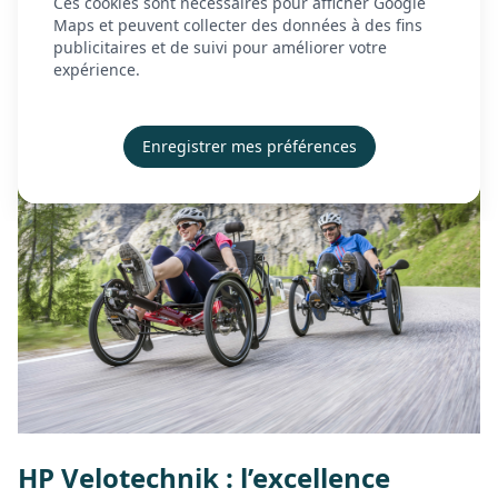
Ces cookies sont nécessaires pour afficher Google
À propos
innovation. Une référence bientôt
Maps et peuvent collecter des données à des fins
publicitaires et de suivi pour améliorer votre
Actualités
disponible chez Marconnet Technologies.
expérience.
Contact
Démonstration
Enregistrer mes préférences
Créer mon compte
Se connecter
HP Velotechnik : l’excellence