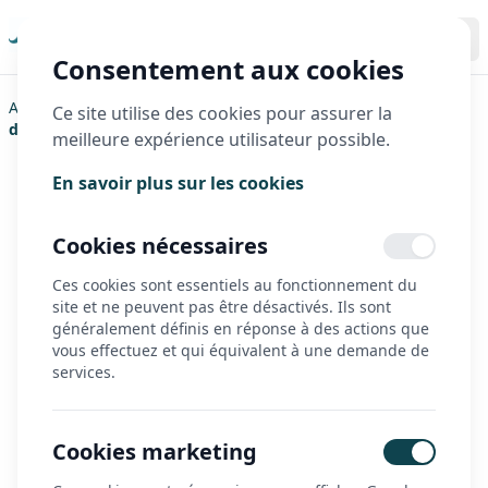
Consentement aux cookies
Accueil
>
Actualités
>
HP Velotechnik : l’excellence allemande
Ce site utilise des cookies pour assurer la
du vélo couché et du tricycle haut de gamme
meilleure expérience utilisateur possible.
Publié le 06/11/2025
En savoir plus sur les cookies
HP Velotechnik :
Cookies nécessaires
l’excellence allemande du
Ces cookies sont essentiels au fonctionnement du
vélo couché et du tricycle
site et ne peuvent pas être désactivés. Ils sont
généralement définis en réponse à des actions que
haut de gamme
vous effectuez et qui équivalent à une demande de
services.
Découvrez la marque HP Velotechnik,
fabricant allemand reconnu pour ses
Cookies marketing
vélos couchés et tricycles haut de gamme
alliant confort, performance et