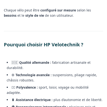
Chaque vélo peut être
configuré sur mesure
selon les
besoins
et le
style de vie
de son utilisateur.
Pourquoi choisir HP Velotechnik ?
🇩🇪
Qualité allemande :
fabrication artisanale et
durabilité.
⚙️
Technologie avancée :
suspensions, pliage rapide,
châssis robustes.
🚴‍♀️
Polyvalence :
sport, loisir, voyage ou mobilité
adaptée.
🔋
Assistance électrique :
plus d’autonomie et de liberté.
🌍
Reconnaissance internationale :
plusieurs prix et