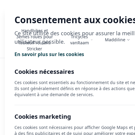
Consentement aux cookie
Handbikes et
Ce site utilise des cookies pour assurer la mei
3èmes roues pour
Tricycles
Maddiline
utilisateur possible.
fauteuil roulant
vanRaam
Stricker
En savoir plus sur les cookies
Accueil
>
Actualités
>
Handbikes Stricker : L'alliance parfai
Cookies nécessaires
Ces cookies sont essentiels au fonctionnement du site et n
Publié le 03/07/2025
Ils sont généralement définis en réponse à des actions que
Handbikes Stricker : L
équivalent à une demande de services.
Des solutions innovantes pour repousser 
Cookies marketing
Ces cookies sont nécessaires pour afficher Google Maps et
à des fins publicitaires et de suivi pour améliorer votre exp