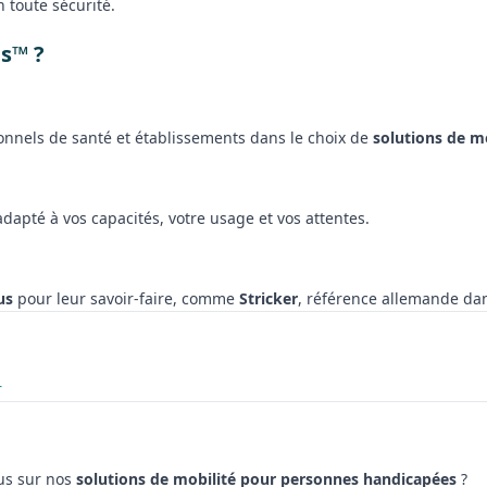
n toute sécurité.
s™ ?
onnels de santé et établissements dans le choix de
solutions de m
adapté à vos capacités, votre usage et vos attentes.
us
pour leur savoir-faire, comme
Stricker
, référence allemande da
r
us sur nos
solutions de mobilité pour personnes handicapées
?