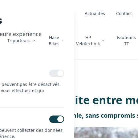
À propos
Actualités
Contact
s
lleure expérience
Hase
HP
Fauteuils
Triporteurs
Bikes
Velotechnik
TT
te entre mobilité et performance
e peuvent pas être désactivés.
 vous effectuez et qui
'alliance parfaite entre 
les limites de l’autonomie, sans compromis su
 peuvent collecter des données
érience.