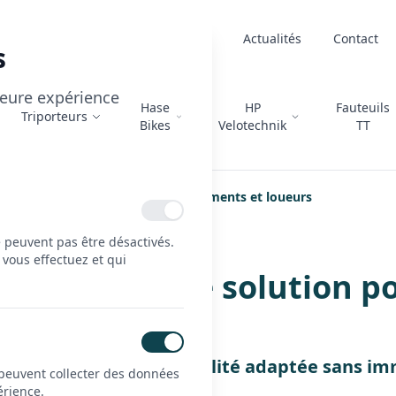
À propos
Actualités
Contact
s
lleure expérience
Hase
HP
Fauteuils
Triporteurs
Bikes
Velotechnik
TT
lution pour entreprises, établissements et loueurs
e peuvent pas être désactivés.
 vous effectuez et qui
adaptés : une solution po
eurs
otre structure en mobilité adaptée sans imm
 peuvent collecter des données
érience.