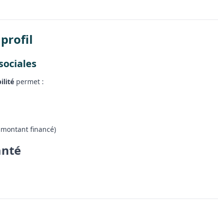
profil
sociales
ilité
permet :
 montant financé)
anté