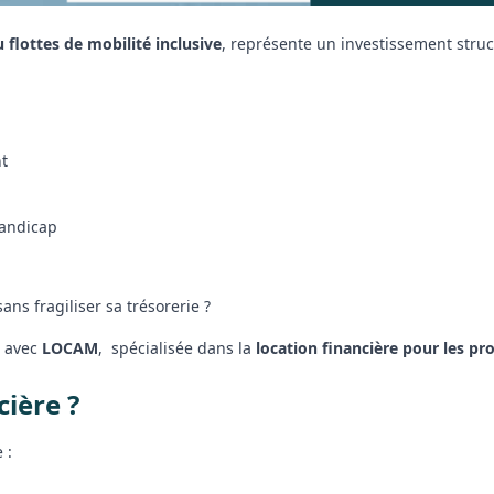
 flottes de mobilité inclusive
, représente un investissement stru
nt
handicap
s fragiliser sa trésorerie ?
t avec
LOCAM
, spécialisée dans la
location financière pour les pr
cière ?
 :