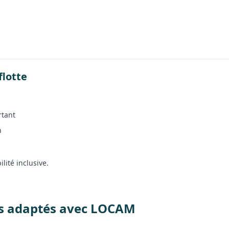
flotte
rtant
n
lité inclusive.
los adaptés avec LOCAM