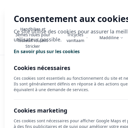
Consentement aux cookie
Handbikes et
Ce site utilise des cookies pour assurer la mei
3èmes roues pour
Tricycles
Maddiline
utilisateur possible.
fauteuil roulant
vanRaam
Stricker
En savoir plus sur les cookies
Accueil
>
Actualités
>
Financement de vélos adaptés : une so
Cookies nécessaires
Ces cookies sont essentiels au fonctionnement du site et n
Publié le 24/02/2026
Ils sont généralement définis en réponse à des actions que
Financement de vélos 
équivalent à une demande de services.
établissements et lou
Cookies marketing
Avec notre partenariat LOCAM, équipez v
Ces cookies sont nécessaires pour afficher Google Maps et
à des fins publicitaires et de suivi pour améliorer votre exp