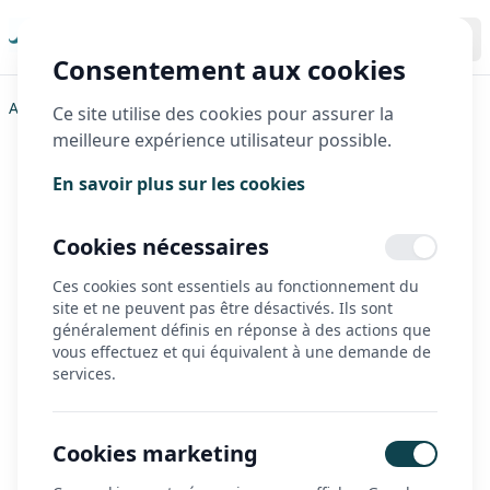
Consentement aux cookies
Accueil
>
Contact
Ce site utilise des cookies pour assurer la
meilleure expérience utilisateur possible.
Nous contacter
En savoir plus sur les cookies
Parlons de votre projet !
Cookies nécessaires
Vous avez besoin d’un renseignement,
Ces cookies sont essentiels au fonctionnement du
d’un devis ou simplement de conseils
site et ne peuvent pas être désactivés. Ils sont
généralement définis en réponse à des actions que
personnalisés ?
vous effectuez et qui équivalent à une demande de
services.
Notre équipe est à votre écoute ! Remplissez le
formulaire ci-dessous et nous vous répondrons
rapidement pour vous accompagner dans votre
projet.
Cookies marketing
Envie d’échanger en direct ?