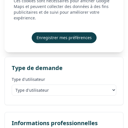
Ces cookies sont nécessaires pour afficher Google
À propos
Maps et peuvent collecter des données à des fins
Venez nous rencontrer du lundi au vendredi, de
publicitaires et de suivi pour améliorer votre
Actualités
9h00 à 12h00 et de 14h00 à 17h00, au 12 Rue des
expérience.
Longs Réages, 28230 Épernon.
Contact
Besoin d’une réponse immédiate ?
Démonstration
Enregistrer mes préférences
Appelez-nous dès maintenant au
02 45 26 01 70
Créer mon compte
Se connecter
Type de demande
Type d'utilisateur
Informations professionnelles