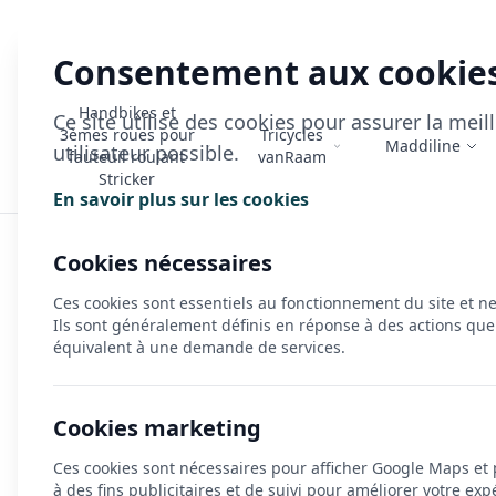
Consentement aux cookie
Handbikes et
Ce site utilise des cookies pour assurer la mei
3èmes roues pour
Tricycles
Maddiline
utilisateur possible.
fauteuil roulant
vanRaam
Stricker
En savoir plus sur les cookies
Accueil
>
Contact
Cookies nécessaires
Nous contacter
Ces cookies sont essentiels au fonctionnement du site et n
Ils sont généralement définis en réponse à des actions que
équivalent à une demande de services.
Parlons de votre projet !
Cookies marketing
Vous avez besoin d’un renseignement, d
Ces cookies sont nécessaires pour afficher Google Maps et
Notre équipe est à votre écoute ! Remplissez le for
à des fins publicitaires et de suivi pour améliorer votre exp