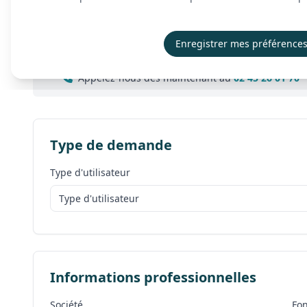
Envie d’échanger en direct ?
Venez nous rencontrer du lundi au vendredi, de 9h0
Enregistrer mes préférence
Besoin d’une réponse immédiate ?
Appelez-nous dès maintenant au
02 45 26 01 70
Type de demande
Type d'utilisateur
Informations professionnelles
Société
Fon