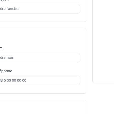
m
léphone