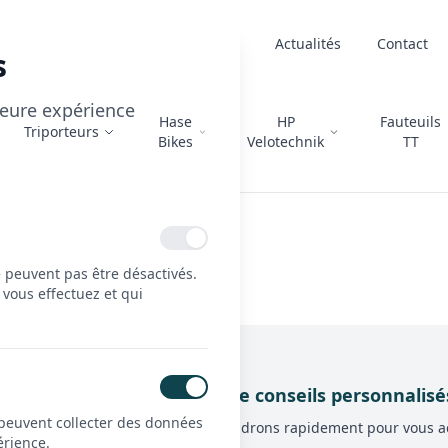
À propos
Actualités
Contact
s
lleure expérience
Hase
HP
Fauteuils
Triporteurs
Bikes
Velotechnik
TT
e peuvent pas être désactivés.
 vous effectuez et qui
’un devis ou simplement de conseils personnalisé
 peuvent collecter des données
mulaire ci-dessous et nous vous répondrons rapidement pour vous 
érience.