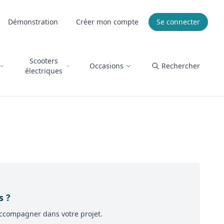
Démonstration
Créer mon compte
Se connecter
Scooters
Occasions
Rechercher
électriques
s ?
accompagner dans votre projet.