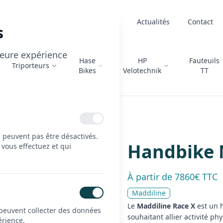
À propos
Actualités
Contact
s
lleure expérience
Hase
HP
Fauteuils
Triporteurs
Bikes
Velotechnik
TT
 Maddiline Race X
e peuvent pas être désactivés.
Handbike 
 vous effectuez et qui
À partir de 7860€ TTC
Maddiline
Le
Maddiline Race X
est un h
 peuvent collecter des données
souhaitant allier activité phy
érience.