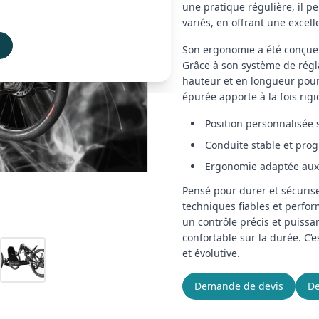
une pratique régulière, il p
variés, en offrant une excell
s
Son ergonomie a été conçue 
Grâce à son système de régla
hauteur et en longueur pour 
épurée apporte à la fois rigid
Position personnalisée 
Conduite stable et prog
Ergonomie adaptée aux 
Pensé pour durer et sécurise
techniques fiables et perfo
un contrôle précis et puissa
confortable sur la durée. C’
et évolutive.
Demande de devis
De