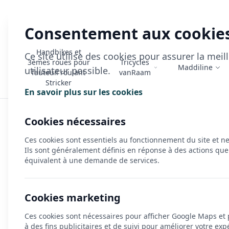
Consentement aux cookie
Handbikes et
Ce site utilise des cookies pour assurer la mei
3èmes roues pour
Tricycles
Maddiline
utilisateur possible.
fauteuil roulant
vanRaam
Stricker
En savoir plus sur les cookies
Accueil
>
Maddiline
>
Handbikes Maddiline Race
>
Handbike
Cookies nécessaires
Ces cookies sont essentiels au fonctionnement du site et n
Ils sont généralement définis en réponse à des actions que
équivalent à une demande de services.
Cookies marketing
Ces cookies sont nécessaires pour afficher Google Maps et
à des fins publicitaires et de suivi pour améliorer votre exp