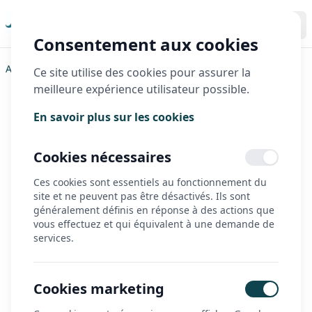
Consentement aux cookies
Accueil
>
Demander une démonstration
Ce site utilise des cookies pour assurer la
meilleure expérience utilisateur possible.
Demander une
En savoir plus sur les cookies
démonstration
Cookies nécessaires
Vous souhaitez essayer un matériel
Ces cookies sont essentiels au fonctionnement du
site et ne peuvent pas être désactivés. Ils sont
avant de l'acheter ? Vous avez
généralement définis en réponse à des actions que
entièrement raison !
vous effectuez et qui équivalent à une demande de
services.
Deux possibilités s'offrent à vous :
Vous essayez le matériel dans notre showroom à
Épernon en prenant RDV via le formulaire ci-dessous.
Cookies marketing
Si vous vous déplacez jusqu'à notre showroom, nous