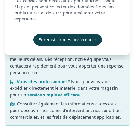
Ces cookies sont nécessaires pour afficher Google
vous offrirons un bon d'achat.
À propos
Maps et peuvent collecter des données à des fins
Nous venons vous rencontrer directement à votre
publicitaires et de suivi pour améliorer votre
Actualités
domicile : les essais sont payants en fonction de la
expérience.
Contact
zone géographique.
Démonstration
Enregistrer mes préférences
Remplissez soigneusement le formulaire ci-dessous
Créer mon compte
afin que nous puissions traiter votre demande dans les
Se connecter
meilleurs délais. Dès réception, notre équipe vous
contactera rapidement pour vous apporter une réponse
personnalisée.
Vous êtes professionnel ?
Nous pouvons vous
expédier directement le matériel dans votre magasin
pour un
service simple et efficace
.
Consultez également les informations ci-dessous
pour découvrir nos zones d’intervention, nos conditions
commerciales, et les frais de déplacement applicables.